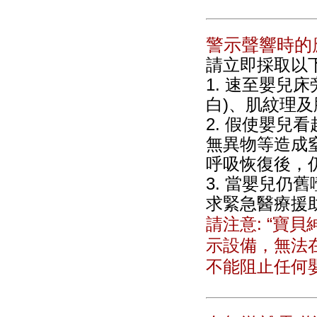
警示聲響時的
請立即採取以下
1. 速至嬰兒
白)、肌紋理
2. 假使嬰
無異物等造成
呼吸恢復後，
3. 當嬰兒仍
求緊急醫療援
請注意: “寶
示設備，無法
不能阻止任何