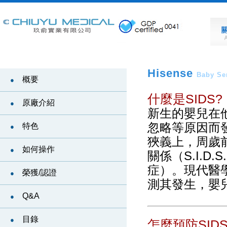
Hisense
Baby Se
概要
●
什麼是SIDS?
原廠介紹
●
新生的嬰兒在
忽略等原因而
特色
●
狹義上，周歲
如何操作
●
關係（S.I.D.S.
症）。現代醫
榮獲/認證
●
測其發生，嬰
Q&A
●
目錄
●
怎麼預防SIDS