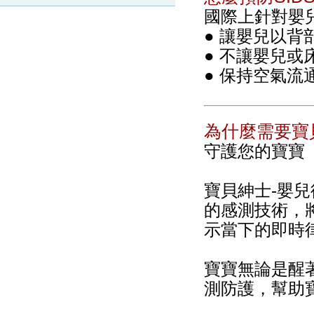
國際上針對嬰
● 讓嬰兒以背部
● 不讓嬰兒
● 保持空氣
為什麼需要寶
守護您的寶寶
寶貝紳士-嬰
的感測技術，
示當下的即時
寶寶無論是醒
測防護，幫助